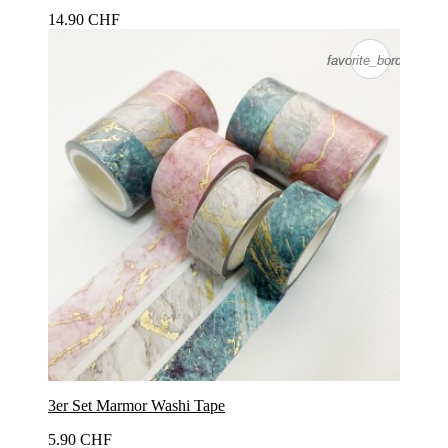
14.90 CHF
favorite_border
favorite_border
3er Set Marmor Washi Tape
5.90 CHF