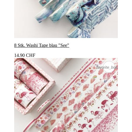
8 Stk. Washi Tape blau "See"
14.90 CHF
favorite_border
favorite_border