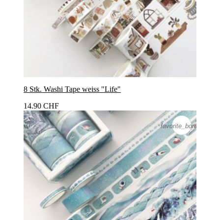
8 Stk. Washi Tape weiss "Life"
14.90 CHF
favorite_border
favorite_border