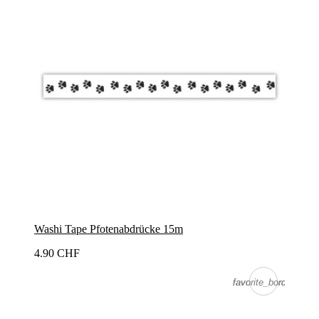
Washi Tape Pfotenabdrücke 15m
4.90 CHF
favorite_border
favorite_border