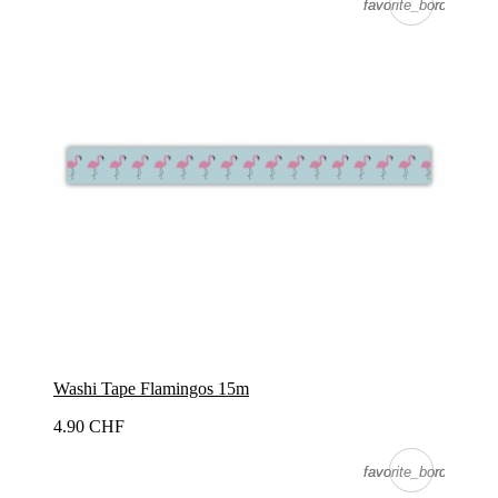
favorite_border
favorite_border
Washi Tape Flamingos 15m
4.90 CHF
favorite_border
favorite_border