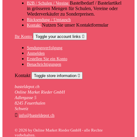
Bastelbedarf / Bastelartikel
B2B / Schulen / Vereine
in grösseren Mengen für Schulen, Vereine oder
Wiederverkäufer zu Sonderpreisen.
Rücksendung / Umtausch
Nutzen Sie unser Kontaktformular
Kontakt
Ihr Konto
Toggle your account links

Sendungsverfolgung
Anmelden
Erstellen Sie ein Konto
Benachrichtigungen
Kontakt
Toggle store information

basteldepot.ch
Online Market Rieder GmbH
Adlergasse 5
8245 Feuerthalen
Schweiz

info@basteldepot.ch
© 2026 by Online Market Rieder GmbH - alle Rechte
vorbehalten.