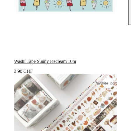
Washi Tape Sunny Icecream 10m
3.90 CHF
favorite_border
favorite_border