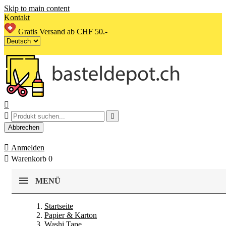
Skip to main content
Kontakt
Gratis Versand ab CHF 50.-



Abbrechen

Anmelden

Warenkorb
0
MENÜ
Startseite
Papier & Karton
Washi Tape