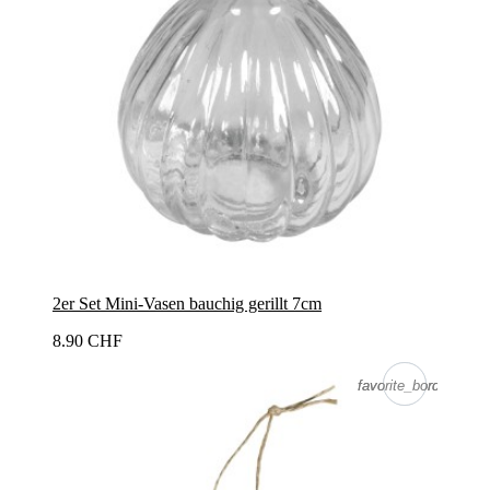
2er Set Mini-Vasen bauchig gerillt 7cm
8.90 CHF
favorite_border
favorite_border