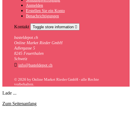
Sendungsverfolgung
Anmelden
Erstellen Sie ein Konto
Benachrichtigungen
Kontakt
Toggle store information

basteldepot.ch
Online Market Rieder GmbH
Adlergasse 5
8245 Feuerthalen
Schweiz

info@basteldepot.ch
© 2026 by Online Market Rieder GmbH - alle Rechte
vorbehalten.
Lade ...
Zum Seitenanfang