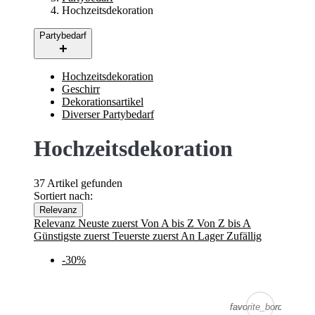
Hochzeitsdekoration
Partybedarf
Hochzeitsdekoration
Geschirr
Dekorationsartikel
Diverser Partybedarf
Hochzeitsdekoration
37 Artikel gefunden
Sortiert nach:
Relevanz
Relevanz
Neuste zuerst
Von A bis Z
Von Z bis A
Günstigste zuerst
Teuerste zuerst
An Lager
Zufällig
-30%
favorite_border
favorite_border