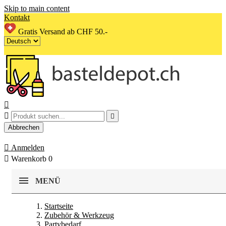
Skip to main content
Kontakt
Gratis Versand ab CHF 50.-



Abbrechen

Anmelden

Warenkorb
0
MENÜ
Startseite
Zubehör & Werkzeug
Partybedarf