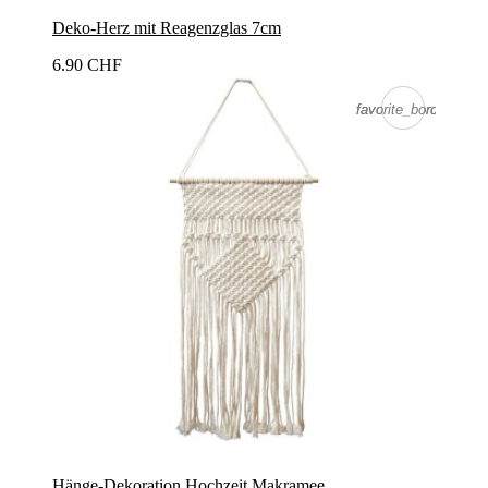
Deko-Herz mit Reagenzglas 7cm
6.90 CHF
favorite_border
favorite_border
Hänge-Dekoration Hochzeit Makramee