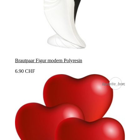
Brautpaar Figur modern Polyresin
6.90 CHF
favorite_border
favorite_border