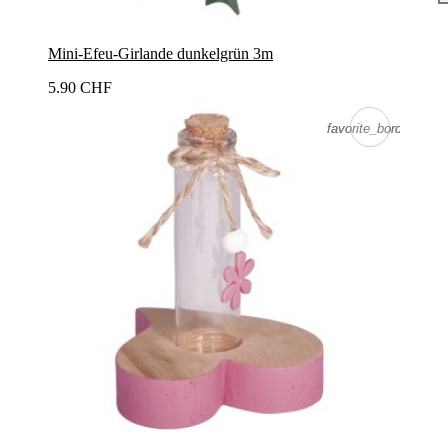
Mini-Efeu-Girlande dunkelgrün 3m
5.90 CHF
favorite_border
favorite_border