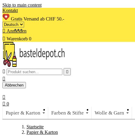
Skip to main content
Kontakt
Gratis Versand ab CHF 50.-

Anmelden

Warenkorb
0



Abbrechen


0
Papier & Karton
Farben & Stifte
Wolle & Garn
Startseite
Papier & Karton