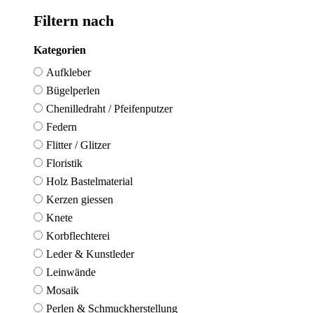
Filtern nach
Kategorien
Aufkleber
Bügelperlen
Chenilledraht / Pfeifenputzer
Federn
Flitter / Glitzer
Floristik
Holz Bastelmaterial
Kerzen giessen
Knete
Korbflechterei
Leder & Kunstleder
Leinwände
Mosaik
Perlen & Schmuckherstellung