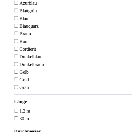
Azurblau
Blattgrün
Blau
Blauquarz
Braun
Bunt
Cordierit
Dunkelblau
Dunkelbraun
Gelb
Gold
Grau
Länge
1.2 m
30 m
Durchmesser