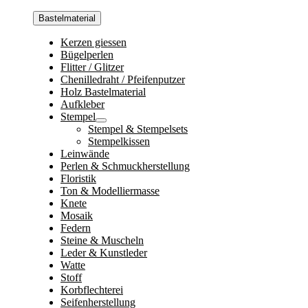
Bastelmaterial
Kerzen giessen
Bügelperlen
Flitter / Glitzer
Chenilledraht / Pfeifenputzer
Holz Bastelmaterial
Aufkleber
Stempel
Stempel & Stempelsets
Stempelkissen
Leinwände
Perlen & Schmuckherstellung
Floristik
Ton & Modelliermasse
Knete
Mosaik
Federn
Steine & Muscheln
Leder & Kunstleder
Watte
Stoff
Korbflechterei
Seifenherstellung