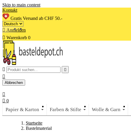
Skip to main content
Kontakt
Gratis Versand ab CHF 50.-

Anmelden

Warenkorb
0



Abbrechen


0
Papier & Karton
Farben & Stifte
Wolle & Garn
Startseite
Bastelmaterial