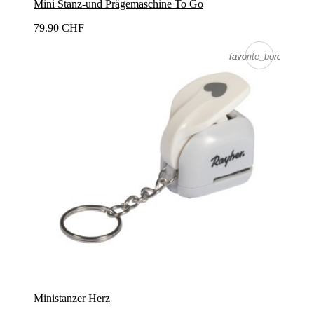
Mini Stanz-und Prägemaschine To Go
79.90 CHF
favorite_border
favorite_border
Ministanzer Herz