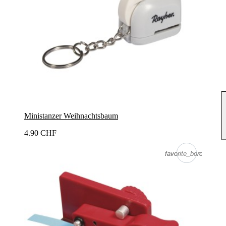
Ministanzer Weihnachtsbaum
4.90 CHF
favorite_border
favorite_border