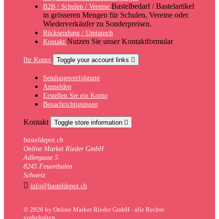
Bastelbedarf / Bastelartikel
B2B / Schulen / Vereine
in grösseren Mengen für Schulen, Vereine oder
Wiederverkäufer zu Sonderpreisen.
Rücksendung / Umtausch
Nutzen Sie unser Kontaktformular
Kontakt
Ihr Konto
Toggle your account links

Sendungsverfolgung
Anmelden
Erstellen Sie ein Konto
Benachrichtigungen
Kontakt
Toggle store information

basteldepot.ch
Online Market Rieder GmbH
Adlergasse 5
8245 Feuerthalen
Schweiz

info@basteldepot.ch
© 2026 by Online Market Rieder GmbH - alle Rechte
vorbehalten.