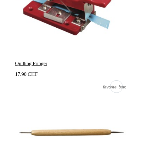
Quilling Fringer
17.90 CHF
favorite_border
favorite_border