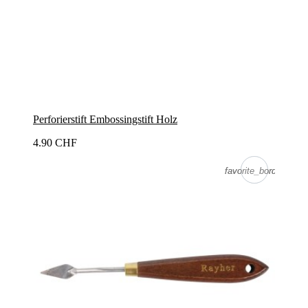
Perforierstift Embossingstift Holz
4.90 CHF
favorite_border
favorite_border