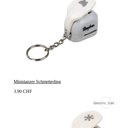
Ministanzer Schmetterling
3.90 CHF
favorite_border
favorite_border