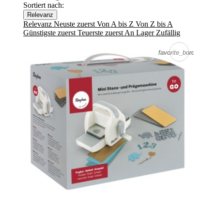
Sortiert nach:
Relevanz
Relevanz
Neuste zuerst
Von A bis Z
Von Z bis A
Günstigste zuerst
Teuerste zuerst
An Lager
Zufällig
favorite_border
favorite_border