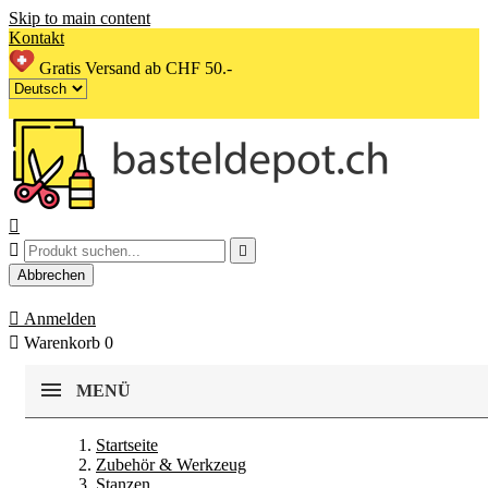
Skip to main content
Kontakt
Gratis Versand ab CHF 50.-



Abbrechen

Anmelden

Warenkorb
0
MENÜ
Startseite
Zubehör & Werkzeug
Stanzen