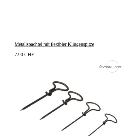
Metallspachtel mit flexibler Klingenspitze
7.90 CHF
favorite_border
favorite_border