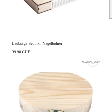
Laubsäge-Set inkl. Nagelbohrer
39.90 CHF
favorite_border
favorite_border