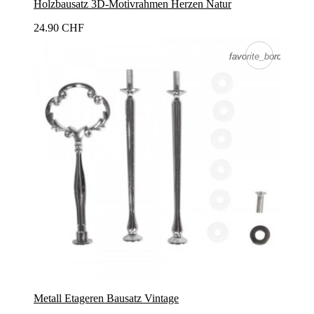
Holzbausatz 3D-Motivrahmen Herzen Natur
24.90 CHF
favorite_border
favorite_border
Metall Etageren Bausatz Vintage