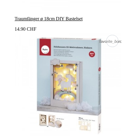
Traumfänger ø 18cm DIY Bastelset
14.90 CHF
favorite_border
favorite_border