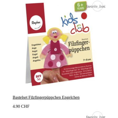
favorite_border
favorite_border
Bastelset Filzfingerpüppchen Engelchen
4.90 CHF
favorite_border
favorite_border