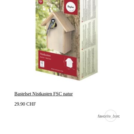
Bastelset Nistkasten FSC natur
29.90 CHF
favorite_border
favorite_border