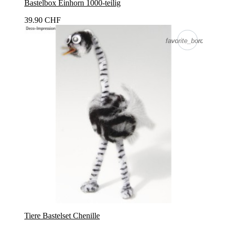
Bastelbox Einhorn 1000-teilig
39.90 CHF
favorite_border
favorite_border
Tiere Bastelset Chenille