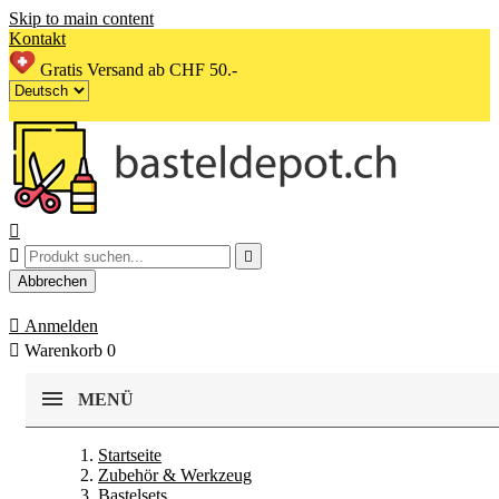
Skip to main content
Kontakt
Gratis Versand ab CHF 50.-



Abbrechen

Anmelden

Warenkorb
0
MENÜ
Startseite
Zubehör & Werkzeug
Bastelsets