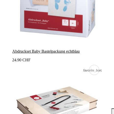
Abdruckset Baby Bastelpackung echtblau
24.90 CHF
favorite_border
favorite_border