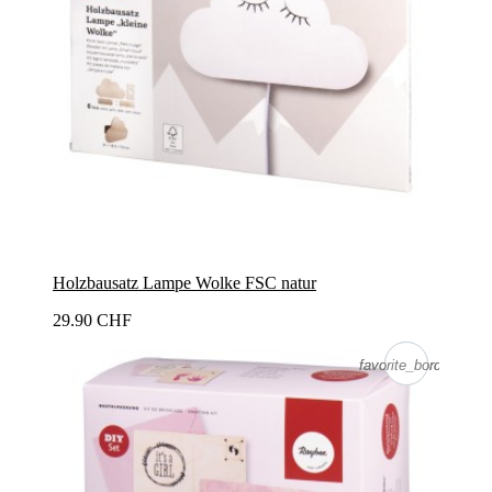
Holzbausatz Lampe Wolke FSC natur
29.90 CHF
favorite_border
favorite_border