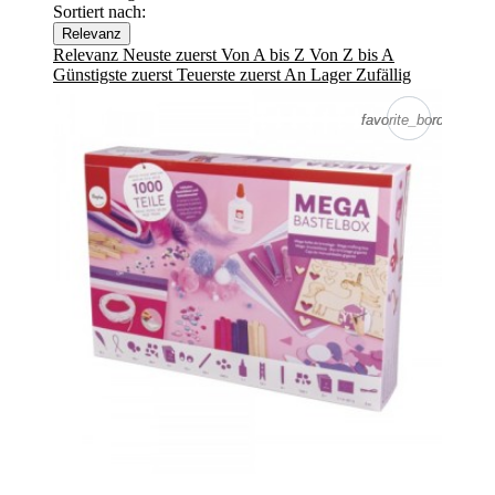
Sortiert nach:
Relevanz
Relevanz
Neuste zuerst
Von A bis Z
Von Z bis A
Günstigste zuerst
Teuerste zuerst
An Lager
Zufällig
favorite_border
favorite_border