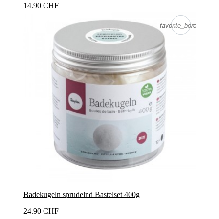
14.90 CHF
favorite_border
favorite_border
Badekugeln sprudelnd Bastelset 400g
24.90 CHF