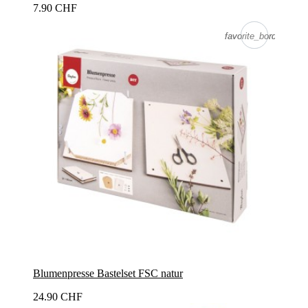
7.90 CHF
favorite_border
favorite_border
Blumenpresse Bastelset FSC natur
24.90 CHF