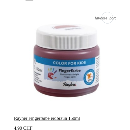
favorite_border
favorite_border
Rayher Fingerfarbe erdbraun 150ml
4.90 CHF