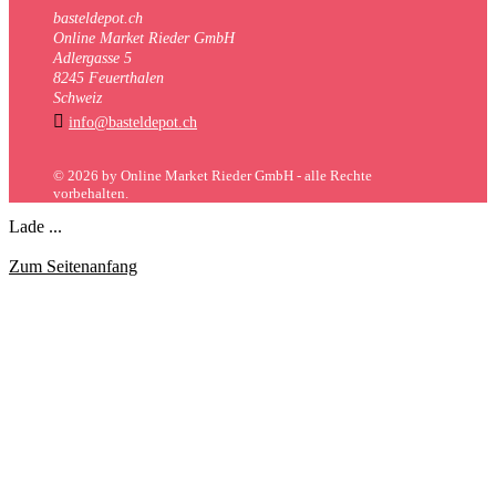
basteldepot.ch
Online Market Rieder GmbH
Adlergasse 5
8245 Feuerthalen
Schweiz

info@basteldepot.ch
© 2026 by Online Market Rieder GmbH - alle Rechte
vorbehalten.
Lade ...
Zum Seitenanfang