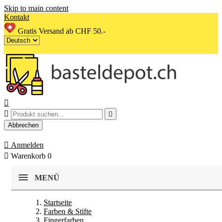
Skip to main content
Kontakt
Gratis Versand ab CHF 50.-



Abbrechen

Anmelden

Warenkorb
0
MENÜ
Startseite
Farben & Stifte
Fingerfarben