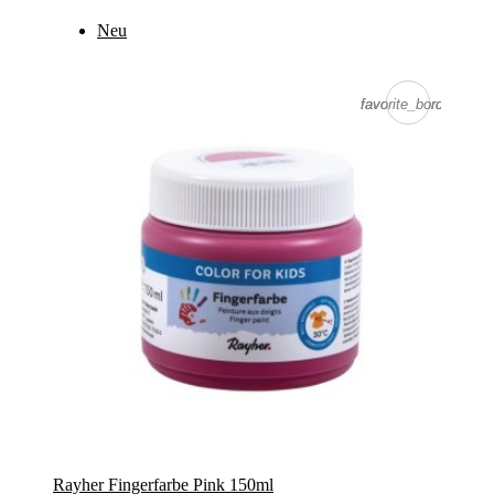
Neu
favorite_border
favorite_border
Rayher Fingerfarbe Pink 150ml