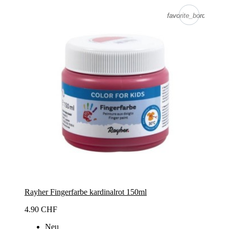
favorite_border
favorite_border
Rayher Fingerfarbe kardinalrot 150ml
4.90 CHF
Neu