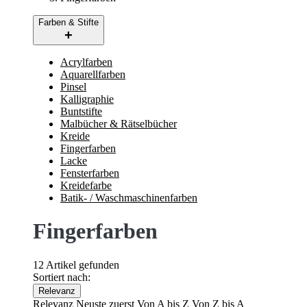
Farben & Stifte
Acrylfarben
Aquarellfarben
Pinsel
Kalligraphie
Buntstifte
Malbücher & Rätselbücher
Kreide
Fingerfarben
Lacke
Fensterfarben
Kreidefarbe
Batik- / Waschmaschinenfarben
Fingerfarben
12 Artikel gefunden
Sortiert nach:
Relevanz
Relevanz
Neuste zuerst
Von A bis Z
Von Z bis A