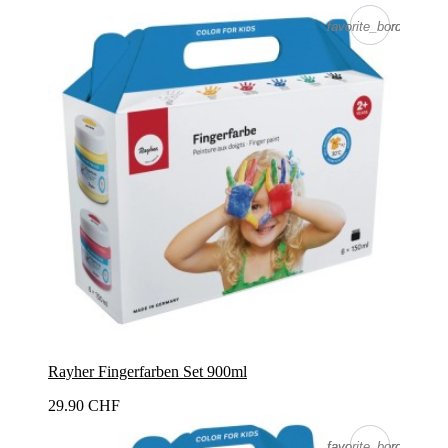
favorite_border
favorite_border
Rayher Fingerfarben Set 900ml
29.90 CHF
favorite_border
favorite_border