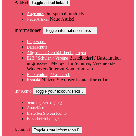
Artikel
Toggle artikel links

Our special products
Angebote
Neue Artikel
Neue Artikel
Informationen
Toggle informationen links

Impressum
Datenschutz
Allgemeine Geschäftsbedingungen
Bastelbedarf / Bastelartikel
B2B / Schulen / Vereine
in grösseren Mengen für Schulen, Vereine oder
Wiederverkäufer zu Sonderpreisen.
Rücksendung / Umtausch
Nutzen Sie unser Kontaktformular
Kontakt
Ihr Konto
Toggle your account links

Sendungsverfolgung
Anmelden
Erstellen Sie ein Konto
Benachrichtigungen
Kontakt
Toggle store information
