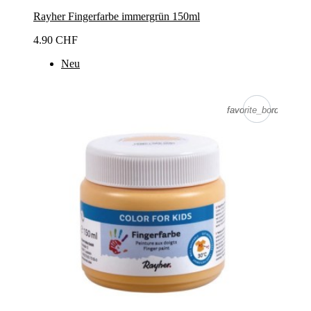
Rayher Fingerfarbe immergrün 150ml
4.90 CHF
Neu
favorite_border
favorite_border