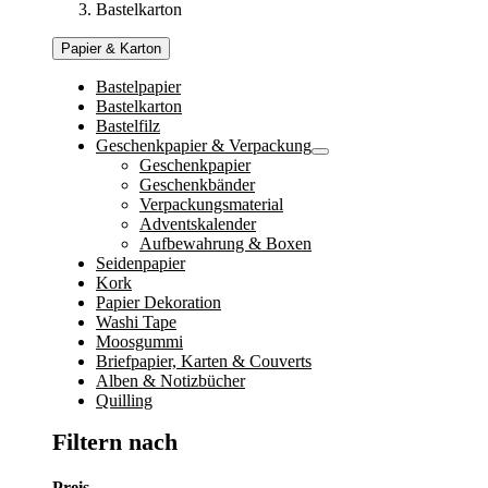
Bastelkarton
Papier & Karton
Bastelpapier
Bastelkarton
Bastelfilz
Geschenkpapier & Verpackung
Geschenkpapier
Geschenkbänder
Verpackungsmaterial
Adventskalender
Aufbewahrung & Boxen
Seidenpapier
Kork
Papier Dekoration
Washi Tape
Moosgummi
Briefpapier, Karten & Couverts
Alben & Notizbücher
Quilling
Filtern nach
Preis