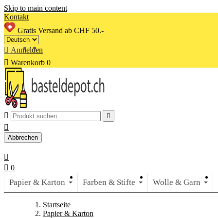
Skip to main content
Kontakt
Gratis Versand ab CHF 50.-

Anmelden

Warenkorb
0



Abbrechen


0
Papier & Karton
Farben & Stifte
Wolle & Garn
Startseite
Papier & Karton