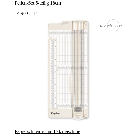
Feilen-Set 5-teilig 18cm
14.90 CHF
favorite_border
favorite_border
Papierschneide-und Falzmaschine