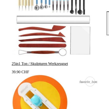
25in1 Ton / Skulpturen Werkzeugset
39.90 CHF
favorite_border
favorite_border