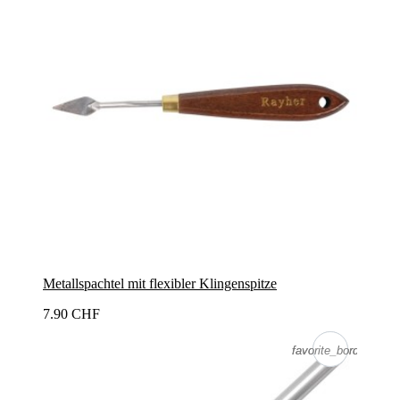
Metallspachtel mit flexibler Klingenspitze
7.90 CHF
favorite_border
favorite_border