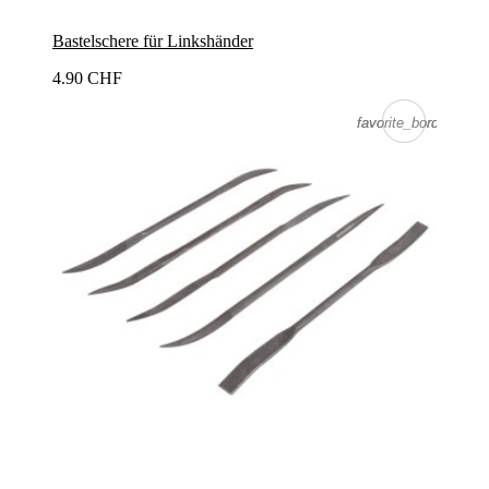
Bastelschere für Linkshänder
4.90 CHF
favorite_border
favorite_border