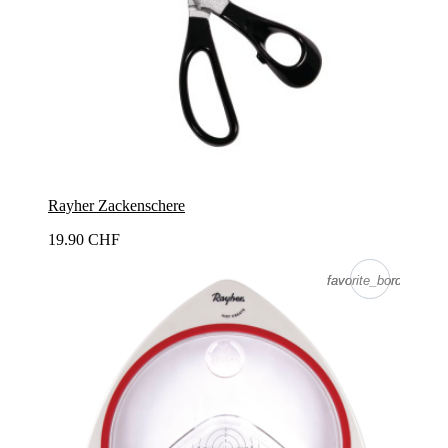
Rayher Zackenschere
19.90 CHF
favorite_border
favorite_border