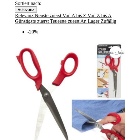
Sortiert nach:
Relevanz
Relevanz
Neuste zuerst
Von A bis Z
Von Z bis A
Günstigste zuerst
Teuerste zuerst
An Lager
Zufällig
-20%
favorite_border
favorite_border