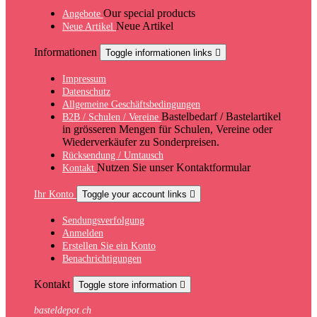
Our special products
Angebote
Neue Artikel
Neue Artikel
Informationen
Toggle informationen links

Impressum
Datenschutz
Allgemeine Geschäftsbedingungen
Bastelbedarf / Bastelartikel
B2B / Schulen / Vereine
in grösseren Mengen für Schulen, Vereine oder
Wiederverkäufer zu Sonderpreisen.
Rücksendung / Umtausch
Nutzen Sie unser Kontaktformular
Kontakt
Ihr Konto
Toggle your account links

Sendungsverfolgung
Anmelden
Erstellen Sie ein Konto
Benachrichtigungen
Kontakt
Toggle store information

basteldepot.ch