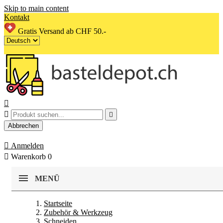
Skip to main content
Kontakt
Gratis Versand ab CHF 50.-



Abbrechen

Anmelden

Warenkorb
0
MENÜ
Startseite
Zubehör & Werkzeug
Schneiden