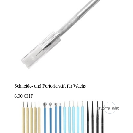
Schneide- und Perforierstift für Wachs
6.90 CHF
favorite_border
favorite_border