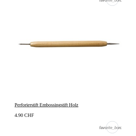
favorite_border
favorite_border
Perforierstift Embossingstift Holz
4.90 CHF
favorite_border
favorite_border