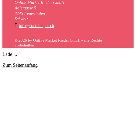
Online Market Rieder GmbH
Adlergasse 5
8245 Feuerthalen
Schweiz

info@basteldepot.ch
© 2026 by Online Market Rieder GmbH - alle Rechte
vorbehalten.
Lade ...
Zum Seitenanfang