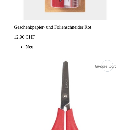
Geschenkpapier- und Folienschneider Rot
12.90 CHF
Neu
favorite_border
favorite_border