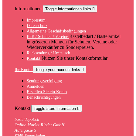
Informationen
Toggle informationen links

Impressum
Datenschutz
Allgemeine Geschäftsbedingungen
Bastelbedarf / Bastelartikel
B2B / Schulen / Vereine
in grösseren Mengen für Schulen, Vereine oder
Wiederverkäufer zu Sonderpreisen.
Rücksendung / Umtausch
Nutzen Sie unser Kontaktformular
Kontakt
Ihr Konto
Toggle your account links

Sendungsverfolgung
Anmelden
Erstellen Sie ein Konto
Benachrichtigungen
Kontakt
Toggle store information

basteldepot.ch
Online Market Rieder GmbH
Adlergasse 5
8245 Feuerthalen