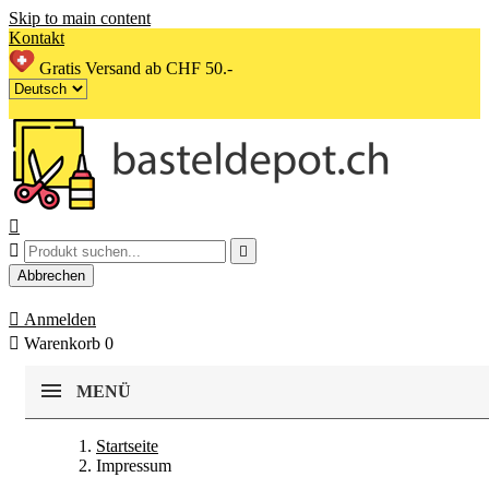
Skip to main content
Kontakt
Gratis Versand ab CHF 50.-



Abbrechen

Anmelden

Warenkorb
0
MENÜ
Startseite
Impressum