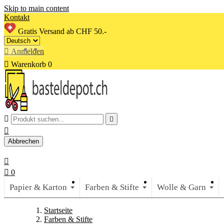
Skip to main content
Kontakt
Gratis Versand ab CHF 50.-

Anmelden

Warenkorb
0



Abbrechen


0
Papier & Karton
Farben & Stifte
Wolle & Garn
Startseite
Farben & Stifte