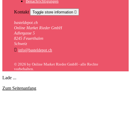
Benachrichtigungen
Kontakt
Toggle store information

basteldepot.ch
Online Market Rieder GmbH
Adlergasse 5
8245 Feuerthalen
Schweiz

info@basteldepot.ch
© 2026 by Online Market Rieder GmbH - alle Rechte
vorbehalten.
Lade ...
Zum Seitenanfang