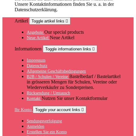
Unsere Kontaktinformationen finden Sie u. a. in der
Datenschutzerklärung.
Artikel
Toggle artikel links

Our special products
Angebote
Neue Artikel
Neue Artikel
Informationen
Toggle informationen links

Impressum
Datenschutz
Allgemeine Geschäftsbedingungen
Bastelbedarf / Bastelartikel
B2B / Schulen / Vereine
in grösseren Mengen für Schulen, Vereine oder
Wiederverkäufer zu Sonderpreisen.
Rücksendung / Umtausch
Nutzen Sie unser Kontaktformular
Kontakt
Ihr Konto
Toggle your account links

Sendungsverfolgung
Anmelden
Erstellen Sie ein Konto