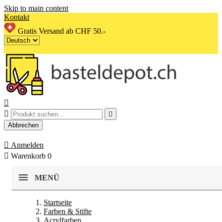
Skip to main content
Kontakt
Gratis Versand ab CHF 50.-



Abbrechen

Anmelden

Warenkorb
0
MENÜ
Startseite
Farben & Stifte
Acrylfarben