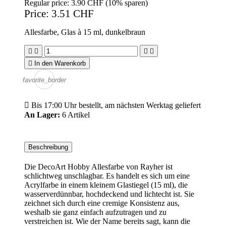
Regular price:
3.90 CHF
(10% sparen)
Price:
3.51 CHF
Allesfarbe, Glas à 15 ml, dunkelbraun





In den Warenkorb
favorite_border

Bis 17:00 Uhr bestellt, am nächsten Werktag geliefert
An Lager:
6 Artikel
Beschreibung
Die DecoArt Hobby Allesfarbe von Rayher ist
schlichtweg unschlagbar. Es handelt es sich um eine
Acrylfarbe in einem kleinem Glastiegel (15 ml), die
wasserverdünnbar, hochdeckend und lichtecht ist. Sie
zeichnet sich durch eine cremige Konsistenz aus,
weshalb sie ganz einfach aufzutragen und zu
verstreichen ist. Wie der Name bereits sagt, kann die