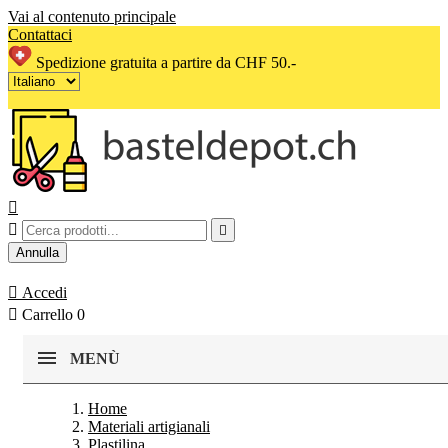
Vai al contenuto principale
Contattaci
Spedizione gratuita a partire da CHF 50.-



Annulla

Accedi

Carrello
0
MENÙ
Home
Materiali artigianali
Plastilina