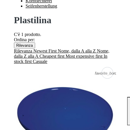
Korbflechterei
Seifenherstellung
Plastilina
C'è 1 prodotto.
Ordina per:
Rilevanza
Rilevanza
Newest First
Nome, dalla A alla Z
Nome,
dalla Z alla A
Cheapest first
Most expensive first
In
stock first
Casuale
favorite_border
favorite_border