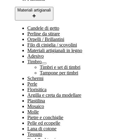
Materiali artigianali
Candele di getto
Perline da stirare
Orpelli / Brillantini
Filo di ciniglia / scovolini
Materiali artigianali in legno
Adesivo
Timbro
Timbri e set di timbri
Tampone per timbri
Schermi
Perle
Florisitica
Argilla e creta da modellare
Plastilina
Mosaico
Molle
Pietre e conchiglie
Pelle ed ecopelle
Lana di cotone
Tessuto