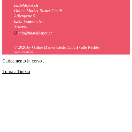
basteldepot.ch
Online Market Rieder GmbH
Adlergasse 5
8245 Feuerthalen
Svizzera

info@basteldepot.ch
© 2026 by Online Market Rieder GmbH - alle Rechte
vorbehalten.
Caricamento in corso ...
Torna all'inizio