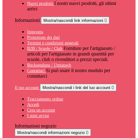
I nostri nuovi prodotti, gli ultimi
Nuovi prodotti
arrivi
Informazioni
Mostra/nascondi link informazioni

Impronta
Protezione dei dati
Termini e condizioni generali
Forniture per l'artigianato /
B2B / Scuole / Club
articoli per l'artigianato in grandi quantità per
scuole, club o rivenditori a prezzi speciali.
Rücksendung / Umtausch
Si può usare il nostro modulo per
Contattaci
contattarci
Il tuo account
Mostra/nascondi i link del tuo account

Tracciamento ordine
Accedi
Crea un account
I miei avvisi
Informazioni negozio
Mostra/nascondi informazioni negozio
