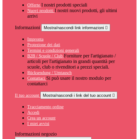
I nostri prodotti speciali
Offerte
I nostri nuovi prodotti, gli ultimi
Nuovi prodotti
arrivi
Informazioni
Mostra/nascondi link informazioni

Impronta
Protezione dei dati
Termini e condizioni generali
Forniture per l'artigianato /
B2B / Scuole / Club
articoli per l'artigianato in grandi quantità per
scuole, club o rivenditori a prezzi speciali.
Rücksendung / Umtausch
Si può usare il nostro modulo per
Contattaci
contattarci
Il tuo account
Mostra/nascondi i link del tuo account

Tracciamento ordine
Accedi
Crea un account
I miei avvisi
Informazioni negozio