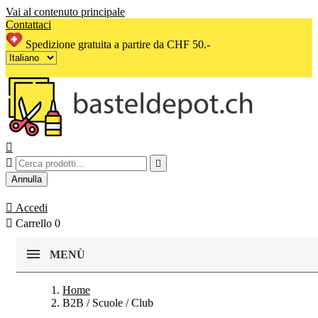
Vai al contenuto principale
Contattaci
Spedizione gratuita a partire da CHF 50.-



Annulla

Accedi

Carrello
0
MENÙ
Home
B2B / Scuole / Club