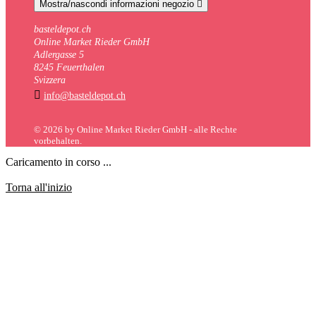
Mostra/nascondi informazioni negozio

basteldepot.ch
Online Market Rieder GmbH
Adlergasse 5
8245 Feuerthalen
Svizzera

info@basteldepot.ch
© 2026 by Online Market Rieder GmbH - alle Rechte
vorbehalten.
Caricamento in corso ...
Torna all'inizio