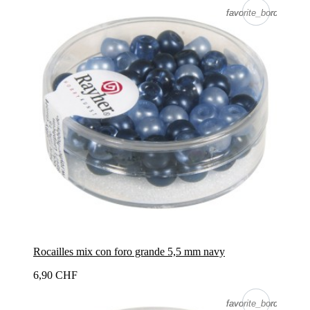
favorite_border
favorite_border
Rocailles mix con foro grande 5,5 mm navy
6,90 CHF
favorite_border
favorite_border