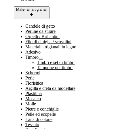
Materiali artigianali
Candele di getto
Perline da stirare
Orpelli / Brillantini
Filo di ciniglia / scovolini
Materiali artigianali in legno
Adesivo
Timbro
Timbri e set di timbri
Tampone per timbri
Schermi
Perle
Florisitica
Argilla e creta da modellare
Plastilina
Mosaico
Molle
Pietre e conchiglie
Pelle ed ecopelle
Lana di cotone
Tessuto