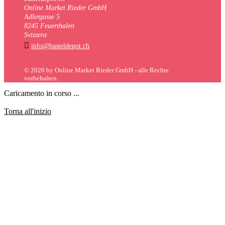
Online Market Rieder GmbH
Adlergasse 5
8245 Feuerthalen
Svizzera

info@basteldepot.ch
© 2026 by Online Market Rieder GmbH - alle Rechte
vorbehalten.
Caricamento in corso ...
Torna all'inizio