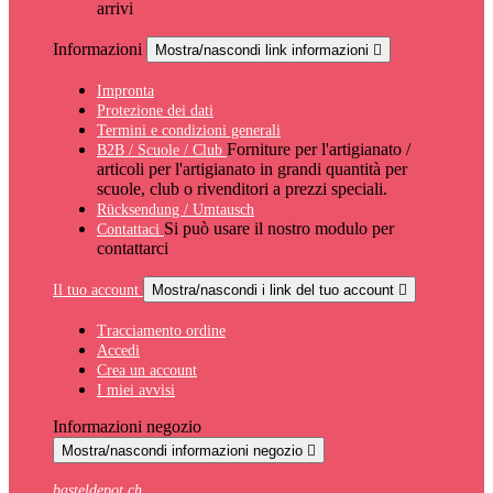
arrivi
Informazioni
Mostra/nascondi link informazioni

Impronta
Protezione dei dati
Termini e condizioni generali
Forniture per l'artigianato /
B2B / Scuole / Club
articoli per l'artigianato in grandi quantità per
scuole, club o rivenditori a prezzi speciali.
Rücksendung / Umtausch
Si può usare il nostro modulo per
Contattaci
contattarci
Il tuo account
Mostra/nascondi i link del tuo account

Tracciamento ordine
Accedi
Crea un account
I miei avvisi
Informazioni negozio
Mostra/nascondi informazioni negozio

basteldepot.ch