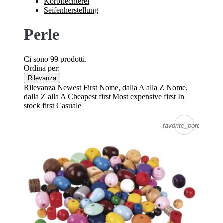
Korbflechterei
Seifenherstellung
Perle
Ci sono 99 prodotti.
Ordina per:
Rilevanza
Rilevanza
Newest First
Nome, dalla A alla Z
Nome,
dalla Z alla A
Cheapest first
Most expensive first
In
stock first
Casuale
favorite_border
favorite_border