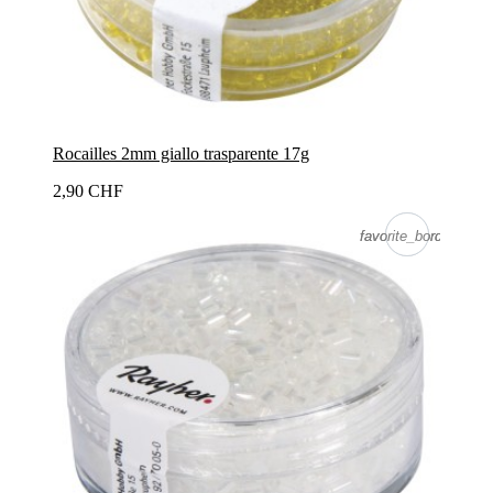
Rocailles 2mm giallo trasparente 17g
2,90 CHF
favorite_border
favorite_border