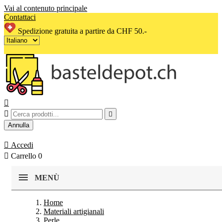
Vai al contenuto principale
Contattaci
Spedizione gratuita a partire da CHF 50.-



Annulla

Accedi

Carrello
0
MENÙ
Home
Materiali artigianali
Perle