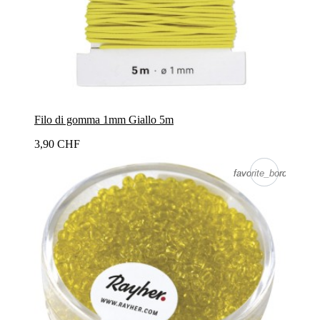
Filo di gomma 1mm Giallo 5m
3,90 CHF
favorite_border
favorite_border