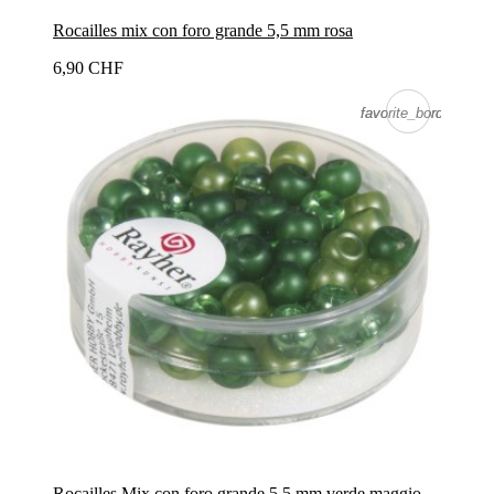
Rocailles mix con foro grande 5,5 mm rosa
6,90 CHF
favorite_border
favorite_border
Rocailles Mix con foro grande 5,5 mm verde maggio