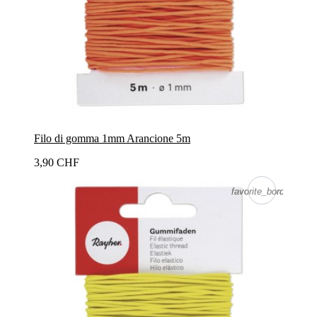
Filo di gomma 1mm Arancione 5m
3,90 CHF
favorite_border
favorite_border