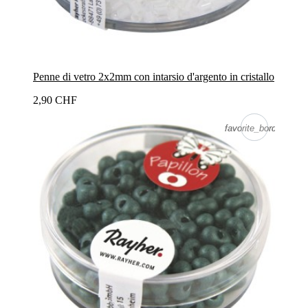
Penne di vetro 2x2mm con intarsio d'argento in cristallo
2,90 CHF
favorite_border
favorite_border