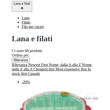
Lana e filati
Lana
Filato
Filo per cucire
Lana e filati
Ci sono 68 prodotti.
Ordina per:
Rilevanza
Rilevanza
Newest First
Nome, dalla A alla Z
Nome,
dalla Z alla A
Cheapest first
Most expensive first
In
stock first
Casuale
-20%
favorite_border
favorite_border