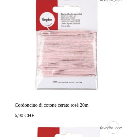
Cordoncino di cotone cerato rosé 20m
6,90 CHF
favorite_border
favorite_border