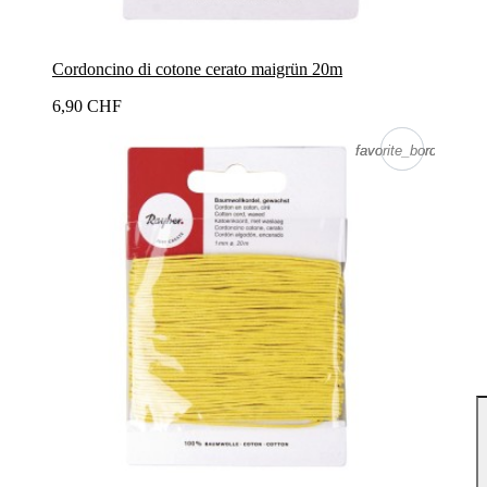
Cordoncino di cotone cerato maigrün 20m
6,90 CHF
favorite_border
favorite_border