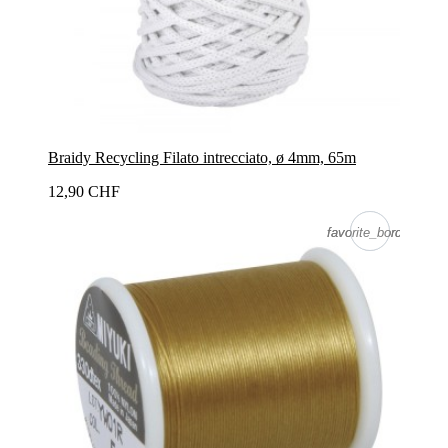
Braidy Recycling Filato intrecciato, ø 4mm, 65m
12,90 CHF
favorite_border
favorite_border