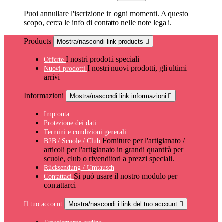
Puoi annullare l'iscrizione in ogni momenti. A questo
scopo, cerca le info di contatto nelle note legali.
Products
Mostra/nascondi link products

I nostri prodotti speciali
Offerte
I nostri nuovi prodotti, gli ultimi
Nuovi prodotti
arrivi
Informazioni
Mostra/nascondi link informazioni

Impronta
Protezione dei dati
Termini e condizioni generali
Forniture per l'artigianato /
B2B / Scuole / Club
articoli per l'artigianato in grandi quantità per
scuole, club o rivenditori a prezzi speciali.
Rücksendung / Umtausch
Si può usare il nostro modulo per
Contattaci
contattarci
Il tuo account
Mostra/nascondi i link del tuo account
