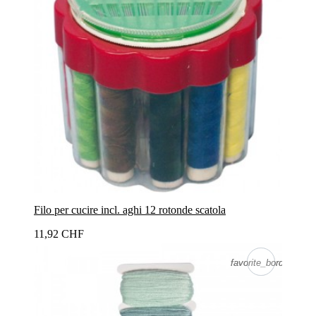
Filo per cucire incl. aghi 12 rotonde scatola
11,92 CHF
favorite_border
favorite_border