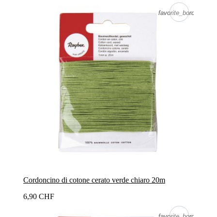
favorite_border
favorite_border
Cordoncino di cotone cerato verde chiaro 20m
6,90 CHF
favorite_border
favorite_border