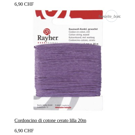
6,90 CHF
favorite_border
favorite_border
Cordoncino di cotone cerato lilla 20m
6,90 CHF