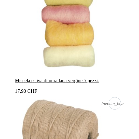
Miscela estiva di pura lana vergine 5 pezzi.
17,90 CHF
favorite_border
favorite_border