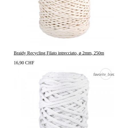
Braidy Recycling Filato intrecciato, ø 2mm, 250m
16,90 CHF
favorite_border
favorite_border