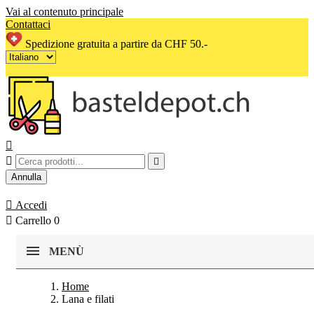
Vai al contenuto principale
Contattaci
Spedizione gratuita a partire da CHF 50.-



Annulla

Accedi

Carrello
0
MENÙ
Home
Lana e filati