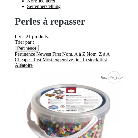
Korbflechterei
Seifenherstellung
Perles à repasser
Il y a 21 produits.
Trier par :
Pertinence
Pertinence
Newest First
Nom, A à Z
Nom, Z à A
Cheapest first
Most expensive first
In stock first
Aléatoire
favorite_border
favorite_border