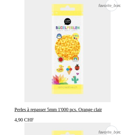
favorite_border
favorite_border
Perles à repasser 5mm 1'000 pcs. Orange clair
4,90 CHF
favorite_border
favorite_border