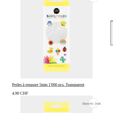
Perles à repasser 5mm 1'000 pcs. Transparent
4,90 CHF
favorite_border
favorite_border