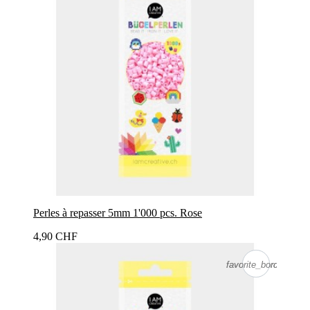
Perles à repasser 5mm 1'000 pcs. Rose
4,90 CHF
favorite_border
favorite_border