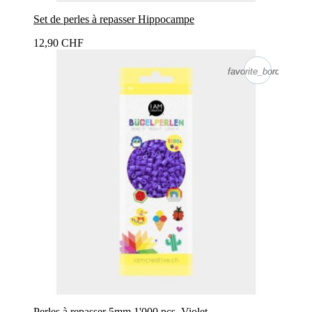
Set de perles à repasser Hippocampe
12,90 CHF
favorite_border
favorite_border
Perles à repasser 5mm 1'000 pcs. Violet