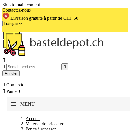
Skip to main content
Contactez-nous
Livraison gratuite à partir de CHF 50.-



Annuler

Connexion

Panier
0
MENU
Accueil
Matériel de bricolage
Perles à repasser