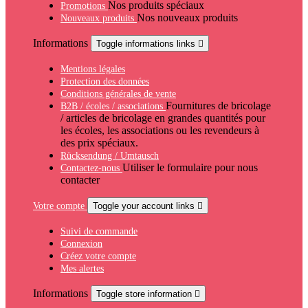
Nos produits spéciaux
Promotions
Nos nouveaux produits
Nouveaux produits
Informations
Toggle informations links

Mentions légales
Protection des données
Conditions générales de vente
Fournitures de bricolage
B2B / écoles / associations
/ articles de bricolage en grandes quantités pour
les écoles, les associations ou les revendeurs à
des prix spéciaux.
Rücksendung / Umtausch
Utiliser le formulaire pour nous
Contactez-nous
contacter
Votre compte
Toggle your account links

Suivi de commande
Connexion
Créez votre compte
Mes alertes
Informations
Toggle store information
