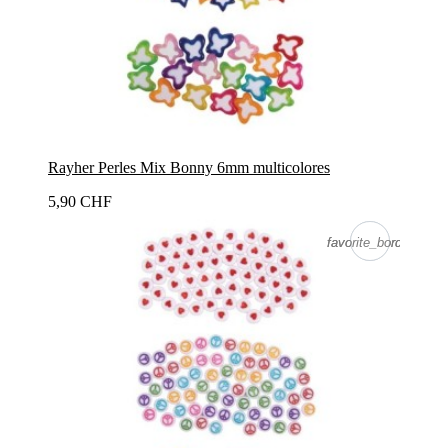
Rayher Perles Mix Bonny 6mm multicolores
5,90 CHF
favorite_border
favorite_border