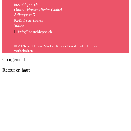
basteldepot.ch
Online Market Rieder GmbH
Adlergasse 5
8245 Feuerthalen
Suisse

info@basteldepot.ch
© 2026 by Online Market Rieder GmbH - alle Rechte
vorbehalten.
Chargement...
Retour en haut