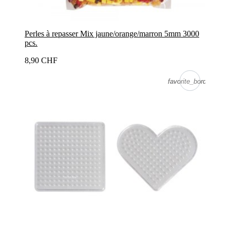
Perles à repasser Mix jaune/orange/marron 5mm 3000
pcs.
8,90 CHF
favorite_border
favorite_border