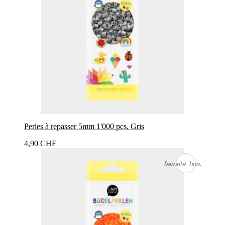
Perles à repasser 5mm 1'000 pcs. Gris
4,90 CHF
favorite_border
favorite_border