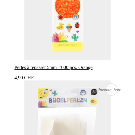
Perles à repasser 5mm 1'000 pcs. Orange
4,90 CHF
favorite_border
favorite_border