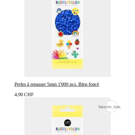
Perles à repasser 5mm 1'000 pcs. Bleu foncé
4,90 CHF
favorite_border
favorite_border