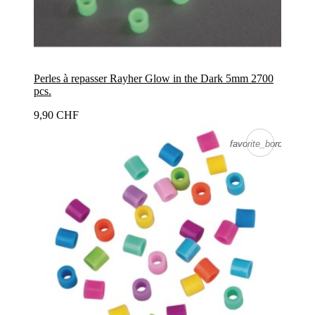
Perles à repasser Rayher Glow in the Dark 5mm 2700
pcs.
9,90 CHF
favorite_border
favorite_border