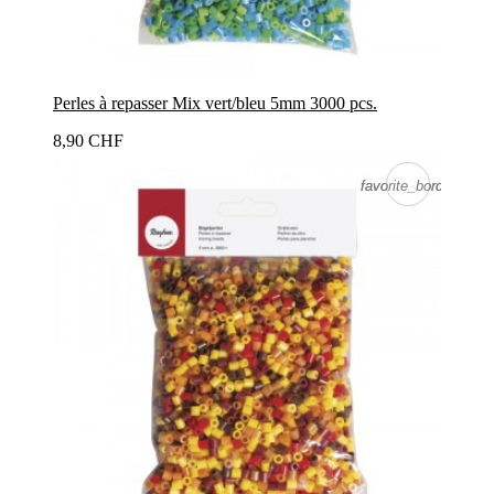
Perles à repasser Mix vert/bleu 5mm 3000 pcs.
8,90 CHF
favorite_border
favorite_border