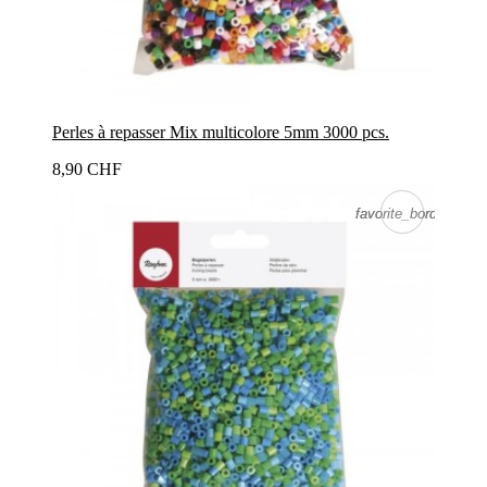
Perles à repasser Mix multicolore 5mm 3000 pcs.
8,90 CHF
favorite_border
favorite_border