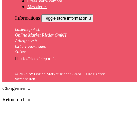
Créez votre compte
Mes alertes
Informations
Toggle store information

basteldepot.ch
Online Market Rieder GmbH
Adlergasse 5
8245 Feuerthalen
Suisse

info@basteldepot.ch
© 2026 by Online Market Rieder GmbH - alle Rechte
vorbehalten.
Chargement...
Retour en haut