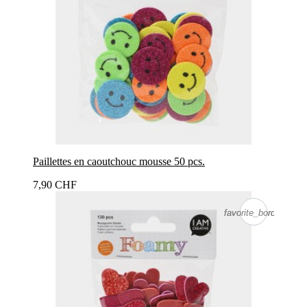
Paillettes en caoutchouc mousse 50 pcs.
7,90 CHF
favorite_border
favorite_border