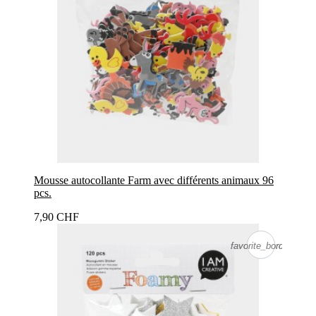
Mousse autocollante Farm avec différents animaux 96
pcs.
7,90 CHF
favorite_border
favorite_border