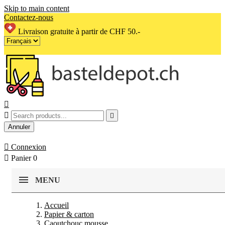
Skip to main content
Contactez-nous
Livraison gratuite à partir de CHF 50.-



Annuler

Connexion

Panier
0
MENU
Accueil
Papier & carton
Caoutchouc mousse