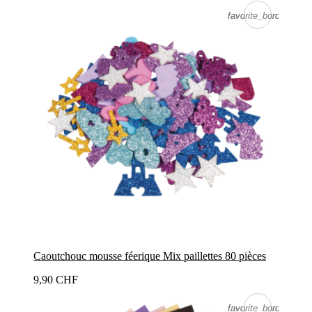
favorite_border
favorite_border
Caoutchouc mousse féerique Mix paillettes 80 pièces
9,90 CHF
favorite_border
favorite_border