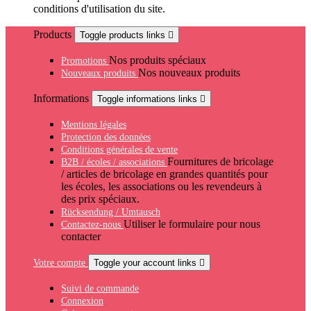
conditions d'utilisation du site.
Products
Toggle products links

Nos produits spéciaux
Promotions
Nos nouveaux produits
Nouveaux produits
Informations
Toggle informations links

Mentions légales
Protection des données
Conditions générales de vente
Fournitures de bricolage
B2B / écoles / associations
/ articles de bricolage en grandes quantités pour
les écoles, les associations ou les revendeurs à
des prix spéciaux.
Rücksendung / Umtausch
Utiliser le formulaire pour nous
Contactez-nous
contacter
Votre compte
Toggle your account links

Suivi de commande
Connexion