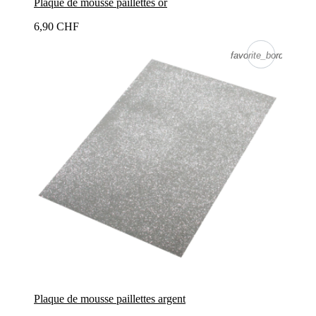
Plaque de mousse paillettes or
6,90 CHF
favorite_border
favorite_border
Plaque de mousse paillettes argent