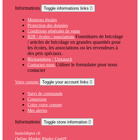
Informations
Toggle informations links

Mentions légales
Protection des données
Conditions générales de vente
Fournitures de bricolage
B2B / écoles / associations
/ articles de bricolage en grandes quantités pour
les écoles, les associations ou les revendeurs à
des prix spéciaux.
Rücksendung / Umtausch
Utiliser le formulaire pour nous
Contactez-nous
contacter
Votre compte
Toggle your account links

Suivi de commande
Connexion
Créez votre compte
Mes alertes
Informations
Toggle store information

basteldepot.ch
Online Market Rieder GmbH