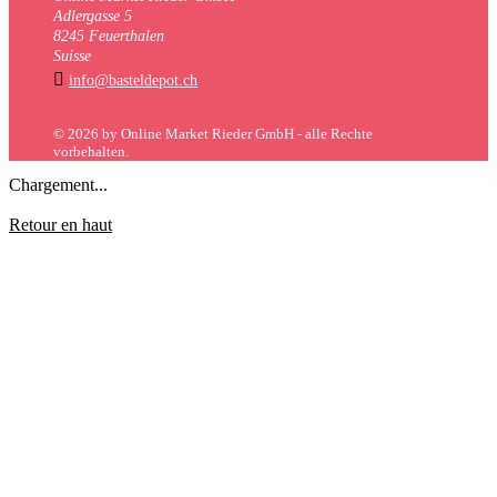
Adlergasse 5
8245 Feuerthalen
Suisse

info@basteldepot.ch
© 2026 by Online Market Rieder GmbH - alle Rechte
vorbehalten.
Chargement...
Retour en haut