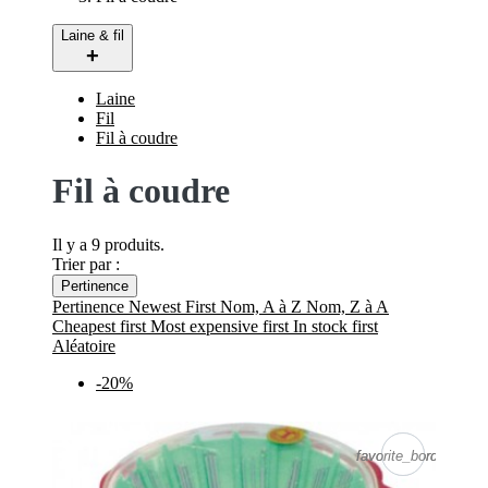
Laine & fil
Laine
Fil
Fil à coudre
Fil à coudre
Il y a 9 produits.
Trier par :
Pertinence
Pertinence
Newest First
Nom, A à Z
Nom, Z à A
Cheapest first
Most expensive first
In stock first
Aléatoire
-20%
favorite_border
favorite_border