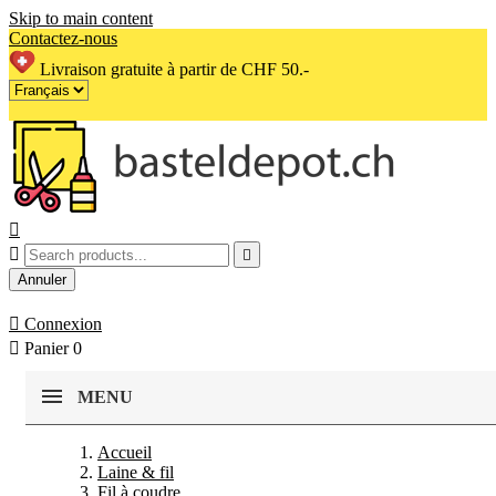
Skip to main content
Contactez-nous
Livraison gratuite à partir de CHF 50.-



Annuler

Connexion

Panier
0
MENU
Accueil
Laine & fil
Fil à coudre