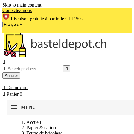
Skip to main content
Contactez-nous
Livraison gratuite à partir de CHF 50.-



Annuler

Connexion

Panier
0
MENU
Accueil
Papier & carton
Feutre de bricolage