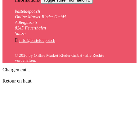
Toggle store information

basteldepot.ch
Online Market Rieder GmbH
Adlergasse 5
8245 Feuerthalen
Suisse

info@basteldepot.ch
© 2026 by Online Market Rieder GmbH - alle Rechte
vorbehalten.
Chargement...
Retour en haut